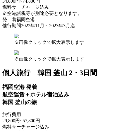
34,800
円
~74,800
円
燃料サーチャージ込み
※空港諸税等が別途必要となります。
発 着
福岡空港
催行期間
2022年11月～2023年3月迄
※画像クリックで拡大表示します
※画像クリックで拡大表示します
個人旅行
韓国 釜山 2・3日間
福岡空港 発着
航空運賃＋ホテル宿泊込み
韓国 釜山の旅
旅行費用
29,800
円
~57,800
円
燃料サーチャージ込み